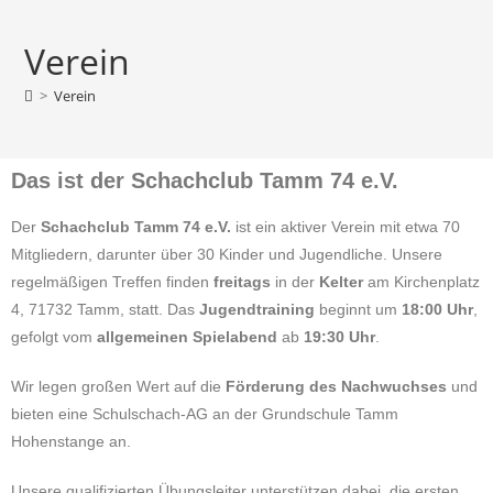
Verein
>
Verein
Das ist der Schachclub Tamm 74 e.V.
Der
Schachclub Tamm 74 e.V.
ist ein aktiver Verein mit etwa 70
Mitgliedern, darunter über 30 Kinder und Jugendliche. Unsere
regelmäßigen Treffen finden
freitags
in der
Kelter
am Kirchenplatz
4, 71732 Tamm, statt. Das
Jugendtraining
beginnt um
18:00 Uhr
,
gefolgt vom
allgemeinen Spielabend
ab
19:30 Uhr
.
Wir legen großen Wert auf die
Förderung des Nachwuchses
und
bieten eine Schulschach-AG an der Grundschule Tamm
Hohenstange an.
Unsere qualifizierten Übungsleiter unterstützen dabei, die ersten